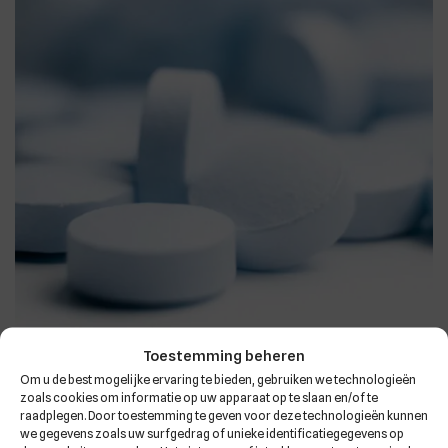
Toestemming beheren
Accessoires
Om u de best mogelijke ervaring te bieden, gebruiken we technologieën
zoals cookies om informatie op uw apparaat op te slaan en/of te
Hirudocleaner
raadplegen. Door toestemming te geven voor deze technologieën kunnen
€
3.50
we gegevens zoals uw surfgedrag of unieke identificatiegegevens op