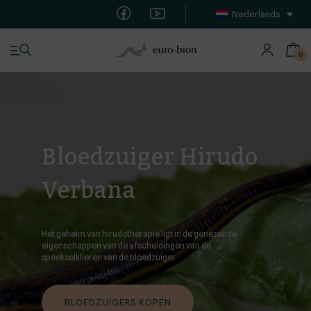
Nederlands
0
Bloedzuigers
Bloedzuiger Hirudo
Winkel
Verbana
Over het bedrijf
Contact
Het geheim van hirudotherapie ligt in de genezende
eigenschappen van de afscheidingen van de
speekselklieren van de bloedzuiger.
BLOEDZUIGERS KOPEN